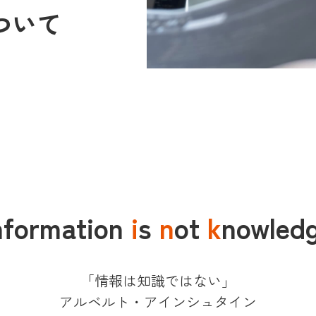
ついて
nformation
i
s
n
ot
k
nowled
「情報は知識ではない」
アルベルト・アインシュタイン